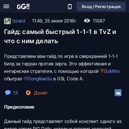
Вход / Регистрация
Izzard
11:49, 25 июня 2016г.
11087
Гайд: самый быстрый 1-1-1 в TvZ и
что с ним делать
Представляем вам гайд по игре в сверхранний 1-1-1
билд за терран против зерга. Это эффективная и
интересная стратегия, с помощью которой
GuMiho
обыграл
DongRaeGu
в GSL Code A.
13
Донат
Предисловие
Данный гайд представляет собой конспект одного из
видео серии PiG Daily, которые готовит хороший