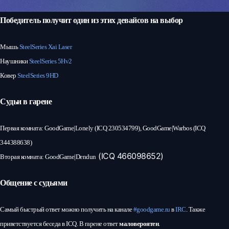
Победитель получит один из этих девайсов на выбор
Мышь
SteelSeries Xai Laser
Наушники
SteelSeries 5Hv2
Ковер
SteelSeries 9HD
Судьи в гарене
Первая комната: GoodGame|Lonely (ICQ 230534799), GoodGame|Warbos
(ICQ
344388638)
(ICQ 466098652)
Вторая комната: GoodGame|Dendun
Общение с судьями
Самый быстрый ответ можно получить на канале
#goodgame.ru
в
IRC
. Также
приветствуется беседа в ICQ. В гарене ответ
маловероятен
.