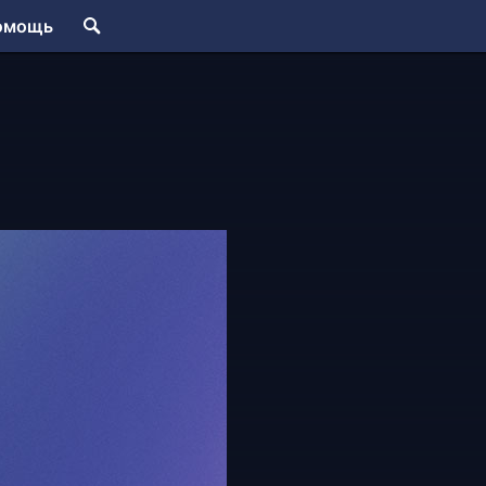
омощь