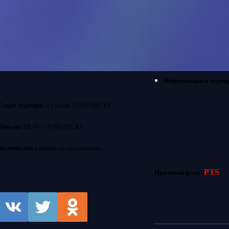
Информация о турнир
Старт турнира:
13 июля, 19:00 (МСК)
Чек-ин:
18:40 - 19:00 (МСК)
Количество слотов:
не ограничено
PTS
Призовой фонд: