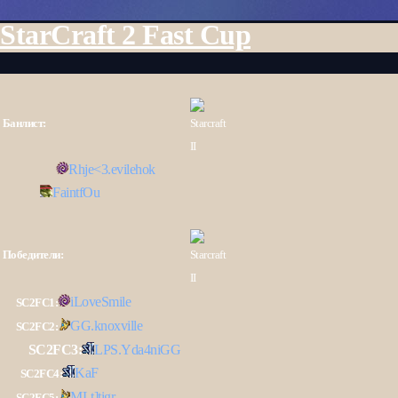
StarCraft 2 Fast Cup
Банлист:
Rhje<3.
evilehok
FaintfOu
Победители:
iLoveSmile
SC2FC1:
GG.
knoxville
SC2FC2:
SC2FC3:
LPS.
Yda4niGG
KaF
SC2FC4:
MLt]
tigr
SC2FC5: