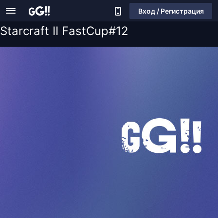
Вход / Регистрация
Starcraft II FastCup#12