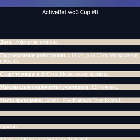
ActiveBet wc3 Cup #8
Дата:
10 февраля, пятница.
Подтверждение регистрации:
с 19-00 до 19-55 по Московскому
времени.
Старт турнира:
в 20:00 по Московскому времени.
Максимальное количество участников:
128 человек.
Место проведения:
Garena - GoodGame.ru Team Room 1.
Призы:
1-2 место:
Квота на финал от Activebet