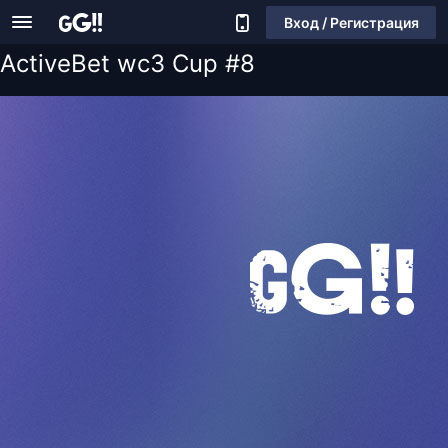
Вход / Регистрация
ActiveBet wc3 Cup #8