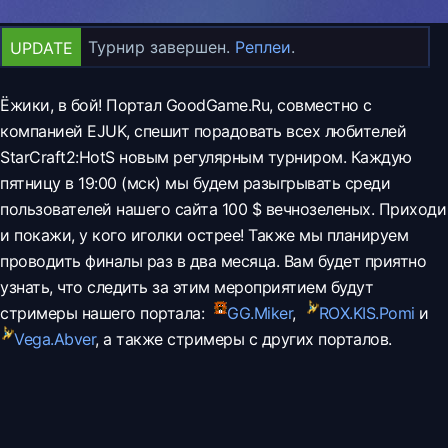
Турнир завершен.
Реплеи
.
UPDATE
Ёжики, в бой! Портал GoodGame.Ru, совместно с
компанией EJUK, спешит порадовать всех любителей
StarCraft2:HotS новым регулярным турниром. Каждую
пятницу в 19:00 (мск) мы будем разыгрывать среди
пользователей нашего сайта 100
$
вечнозеленых. Приходи
и покажи, у кого иголки острее! Также мы планируем
проводить финалы раз в два месяца.
Вам будет приятно
узнать, что следить за этим мероприятием будут
стримеры нашего портала:
GG.
Miker
,
ROX.KIS.
Pomi
и
Vega.
Abver
, а также стримеры с других порталов.