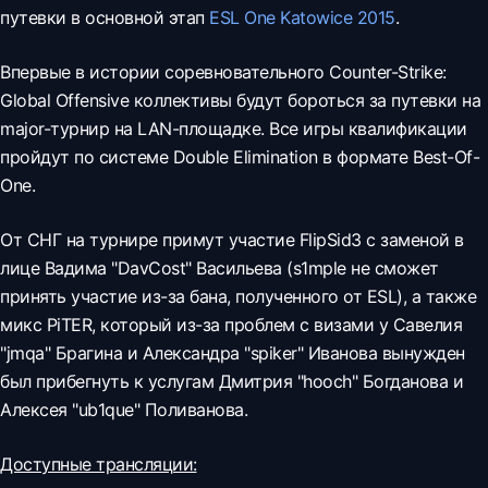
путевки в основной этап
ESL One Katowice 2015
.
Впервые в истории соревновательного Counter-Strike:
Global Offensive коллективы будут бороться за путевки на
major-турнир на LAN-площадке. Все игры квалификации
пройдут по системе Double Elimination в формате Best-Of-
One.
От СНГ на турнире примут участие
FlipSid3 с заменой в
лице
Вадима "DavCost" Васильева (
s1mple не сможет
принять участие из-за бана, полученного от ESL), а также
микс
PiTER, который из-за проблем с визами у
Савелия
"jmqa" Брагина и
Александра "spiker" Иванова вынужден
был прибегнуть к услугам
Дмитрия "hooch" Богданова и
Алексея "ub1que" Поливанова.
Доступные трансляции: