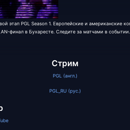
вой этап PGL Season 1. Европейские и американские к
LAN-финал в Бухаресте. Следите за матчами в событии.
Стрим
PGL (англ.)
PGL_RU (рус.)
р
Tube