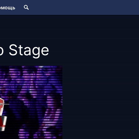
омощь
p Stage