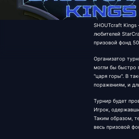
SHOUTcraft Kings
любителей StarCr
призовой фонд 50
Организатор турни
могли бы быстро 
"царя горы". В т
поражениям, и дл
Турнир будет про
Игрок, одержавши
Таким образом, т
весь призовой фо