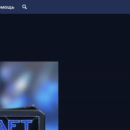
омощь