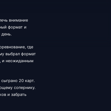
лечь внимание
сный формат и
 день.
соревнование, где
ому выбрал формат
м, и неожиданным
 сыграно 20 карт.
ующему сопернику.
ков и забрать