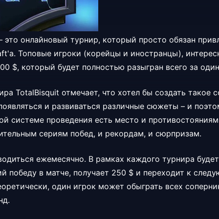
 – это онлайновый турнир, который просто обязан прив
aft'а. Топовые игроки (корейцы и иностранцы), интере
00 $, который будет полностью разыгран всего за один
ра TotalBisquit отмечает, что хотел бы создать такое 
появляться и развиваться различные сюжеты – и поэт
акой системе проведения есть место и противостояния
ительным сериям побед, и рекордам, и сюрпризам.
водиться ежемесячно. В рамках каждого турнира будет
й победу в матче, получает 250 $ и переходит к след
еоретически, один игрок может обыграть всех соперни
нд.