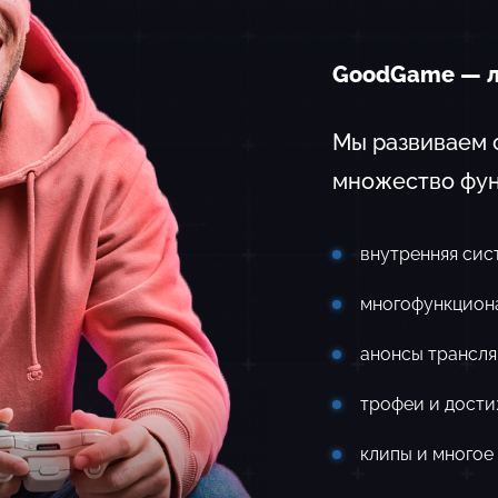
GoodGame — л
Мы развиваем с
множество фун
внутренняя сис
многофункцион
анонсы трансл
трофеи и дост
клипы и многое