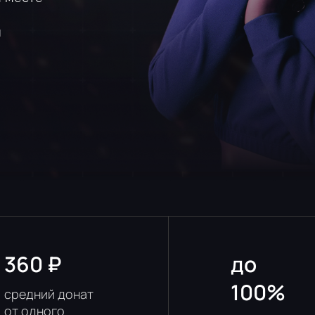
й
360 ₽
до
100%
средний донат
от одного