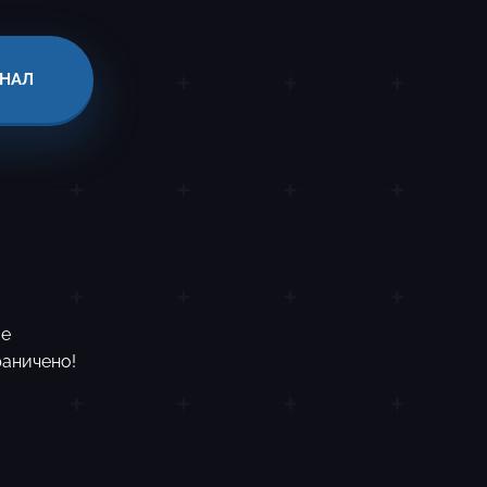
АНАЛ
ые
раничено!