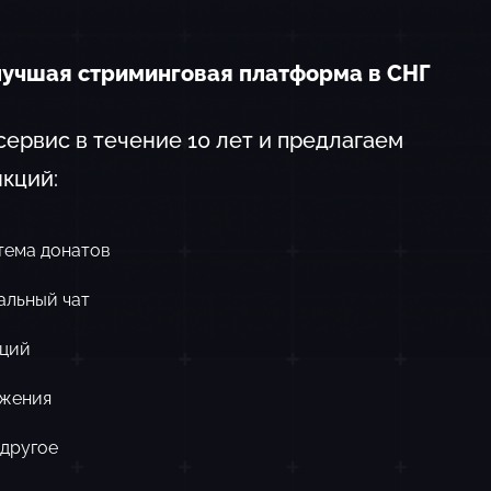
учшая стриминговая платформа в СНГ
ервис в течение 10 лет и предлагаем
кций:
тема донатов
альный чат
яций
ижения
 другое