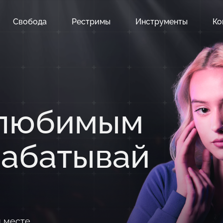
Свобода
Рестримы
Инструменты
Ко
 любимым
рабатывай
м месте