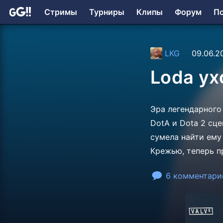
Стримы
Турниры
Клипы
Форум
П
LKG
09.06.2
Loda ух
Эра легендарного
DotA и Dota 2 сц
сумела найти ему 
Крежью, теперь пр
6 комментари