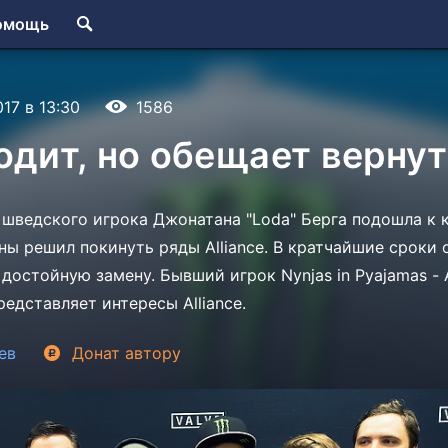
омощь
017 в 13:30
1586
одит, но обещает верну
 шведского игрока Джонатана "Loda" Берга подошла к к
ены решил покинуть ряды Alliance. В кратчайшие сроки
достойную замену. Бывший игрок Nynjas in Pyajamas - 
едставляет интересы Alliance.
ев
Донат
автору