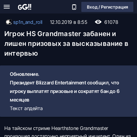
Вход / Регистрация
sp1n_and_roll
12.10.2019 в 8:55
61078
Игрок HS Grandmaster забанен и
лишен призовых за высказывание в
интервью
Обновление.
Президент Blizzard Entertainment сообщил, что
игроку выплатят призовые и сократят бан до 6
месяцев
Текст апдейта
На тайском стриме Hearthstone Grandmaster
произошел достаточно неприятный инцидент. Один из