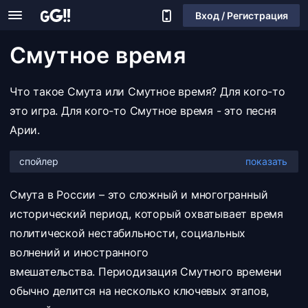
Вход / Регистрация
Смутное время
Что такое Смута или Смутное время? Для кого-то
это игра. Для кого-то Смутное время - это песня
Арии.
спойлер
[Куплет 1]
Смута в России – это сложный и многогранный
Смутное время –
исторический период, который охватывает время
Призрак свободы на коне
политической нестабильности, социальных
Кровь по колено
волнений и иностранного
Словно в каком-то диком сне
вмешательства. Периодизация Смутного времени
Тешится люд – бьют старых богов
обычно делится на несколько ключевых этапов,