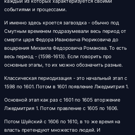
Молится люд – ждут праведных снов
каждый из которых характеризуется своими
[Куплет 2]
событиями и процессами.
В небе комета –
И именно здесь кроется загвоздка - обычно под
Близких несчастий верный знак
Смутным временем подразумевали весь период от
Воины света
смерти царя Федора Ивановича Рюриковича до
Павших сжигают на кострах
воцарения Михаила Федоровича Романова. То есть
Воины тьмы – мир взяли в кольцо
весь период - (1598-1613). Если говорить про
Тысячи птиц вниз рухнут дождем
основные этапы, то их можно обозначить разные.
[Преприпев]
Мы не знаем, кто мы –
Классическая периодизация - это начальный этап с
Дети красной звезды
1598 по 1601. Потом в 1601 появление Лжедмитрия 1.
Дети черной звезды
Основной этап как раз с 1601 по 1605 вторжение
Или новых могил…
Лжедмитрия 1. Потом правление с 1605 по 1606.
[Припев]
Танец смерти прост и страшен
Потом Шуйский с 1606 по 1610, в то же время на
Но пока не пробил час
власть претендуют множество людей. И