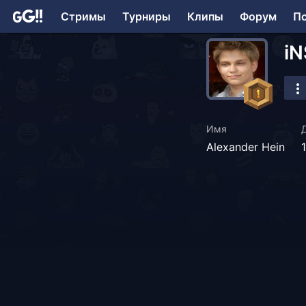
Стримы
Турниры
Клипы
Форум
П
i
Имя
Alexander Hein