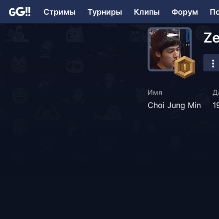
Стримы
Турниры
Клипы
Форум
П
Ze
Имя
Д
Choi Jung Min
1