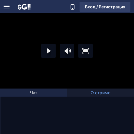
Вход / Регистрация
Чат
О стриме