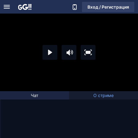
Вход / Регистрация
Чат
О стриме