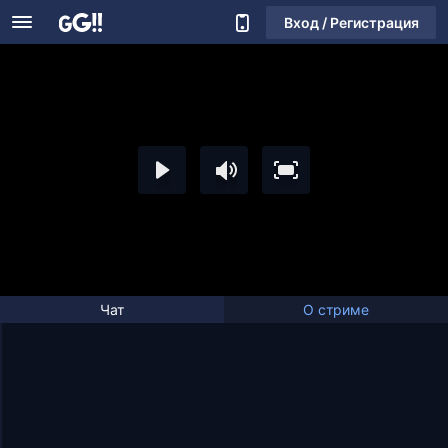
Вход / Регистрация
Чат
О стриме