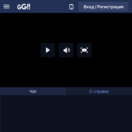
Вход / Регистрация
Чат
О стриме