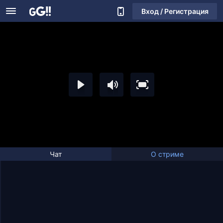
Вход / Регистрация
Чат
О стриме