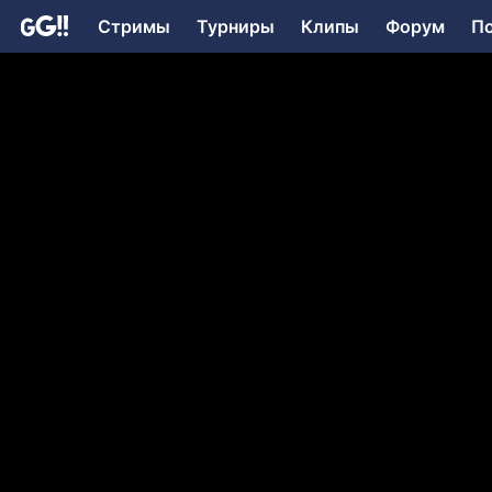
Стримы
Турниры
Клипы
Форум
П