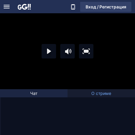
Вход / Регистрация
Чат
О стриме