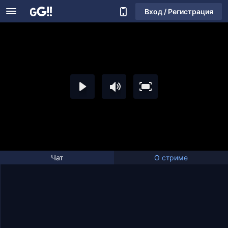
Вход / Регистрация
Чат
О стриме