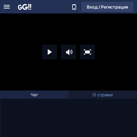
Вход / Регистрация
Чат
О стриме