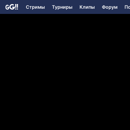
Стримы
Турниры
Клипы
Форум
П