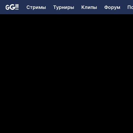
Стримы
Турниры
Клипы
Форум
П