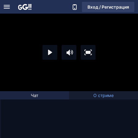
Вход / Регистрация
Чат
О стриме