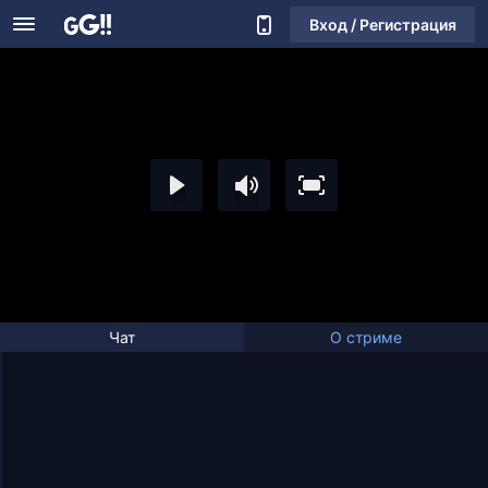
Вход / Регистрация
Чат
О стриме