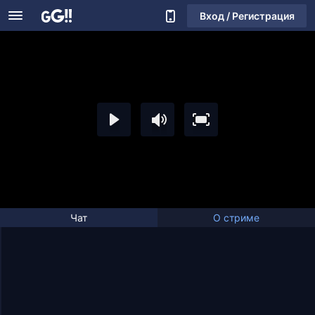
Вход / Регистрация
Чат
О стриме