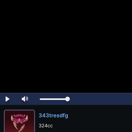
343tresdfg
324cc