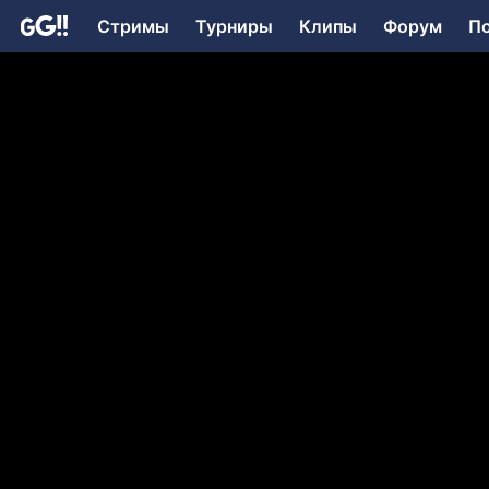
Стримы
Турниры
Клипы
Форум
П