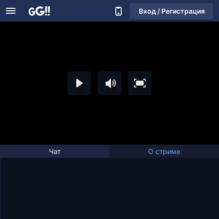
Вход / Регистрация
Чат
О стриме