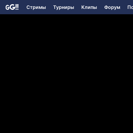
Стримы
Турниры
Клипы
Форум
П