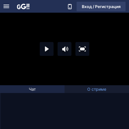
Вход / Регистрация
Чат
О стриме