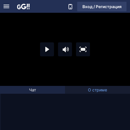
Вход / Регистрация
Чат
О стриме