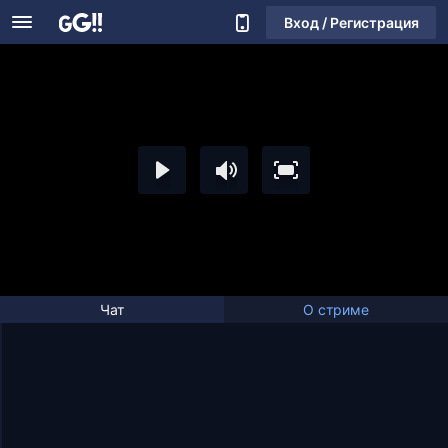
Вход / Регистрация
Чат
О стриме