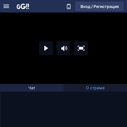
Вход / Регистрация
Чат
О стриме