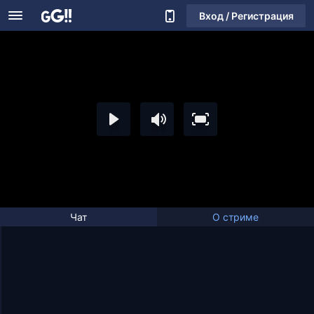
Вход / Регистрация
Чат
О стриме