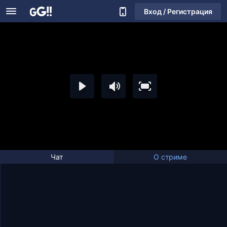
Вход / Регистрация
Чат
О стриме