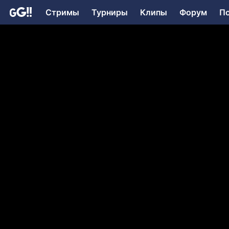
Стримы
Турниры
Клипы
Форум
П