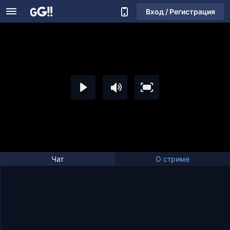
Вход / Регистрация
Чат
О стриме