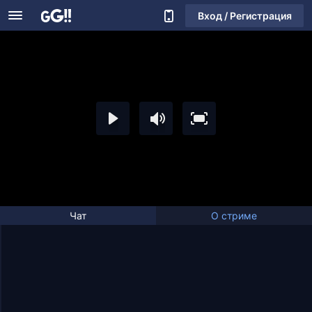
Вход / Регистрация
Чат
О стриме