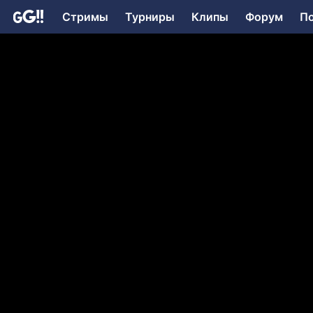
Стримы
Турниры
Клипы
Форум
П