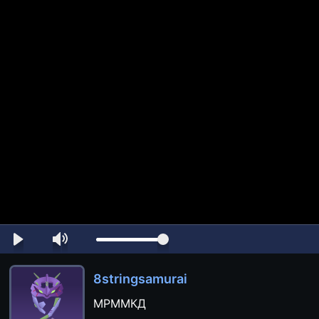
8stringsamurai
МРММКД