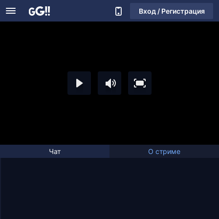
Вход / Регистрация
Чат
О стриме