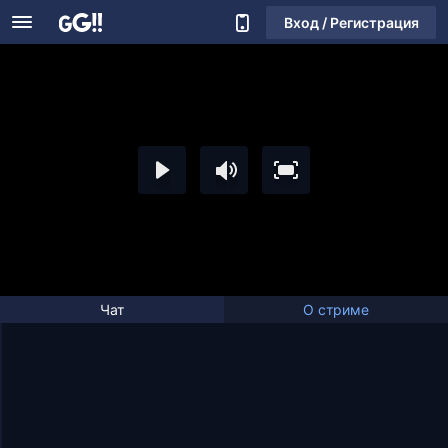
Вход / Регистрация
Чат
О стриме