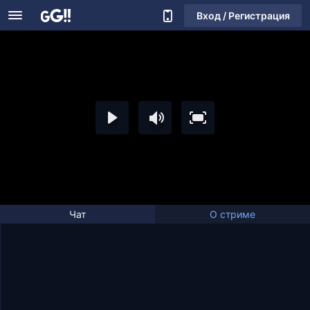
Вход / Регистрация
Чат
О стриме