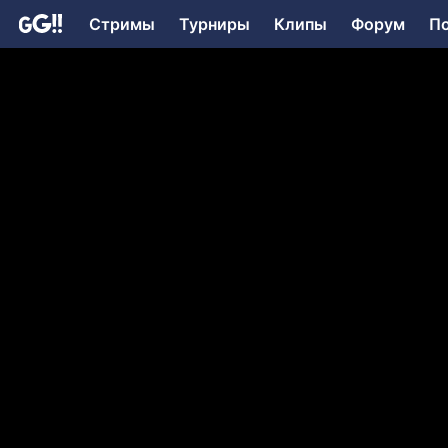
Стримы
Турниры
Клипы
Форум
П