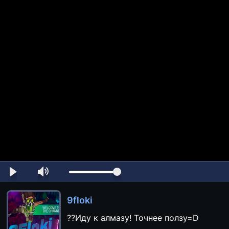
9floki
??Иду к алмазу! Точнее ползу=D