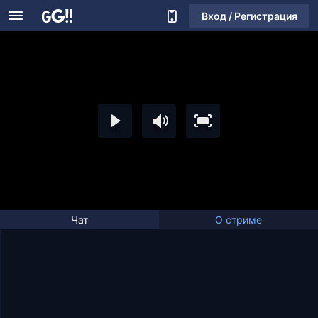
Вход / Регистрация
Чат
О стриме