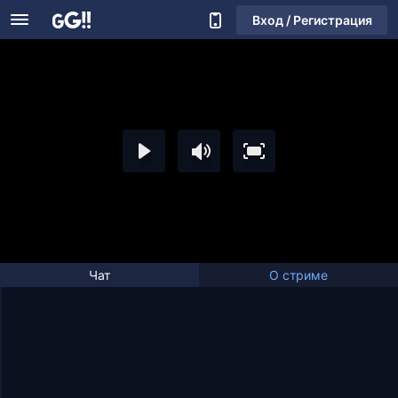
Вход / Регистрация
Чат
О стриме