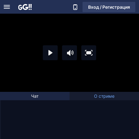
Вход / Регистрация
Чат
О стриме