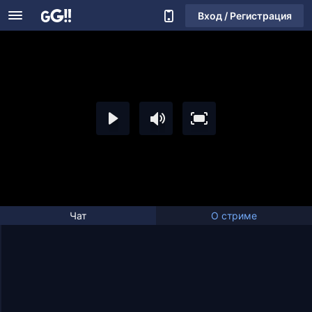
Вход / Регистрация
Чат
О стриме